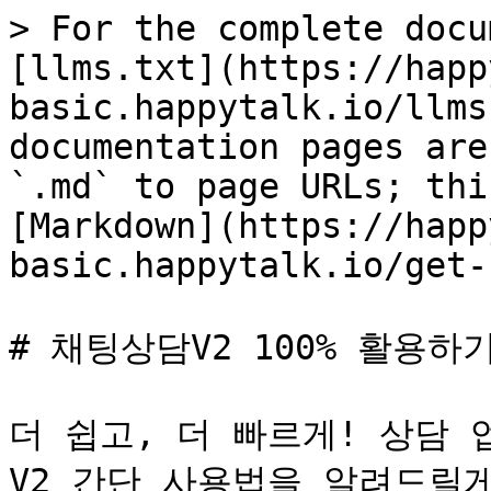
> For the complete docu
[llms.txt](https://happ
basic.happytalk.io/llms
documentation pages are
`.md` to page URLs; thi
[Markdown](https://happ
basic.happytalk.io/get-
# 채팅상담V2 100% 활용하기
더 쉽고, 더 빠르게! 상담 
V2 간단 사용법을 알려드릴게요